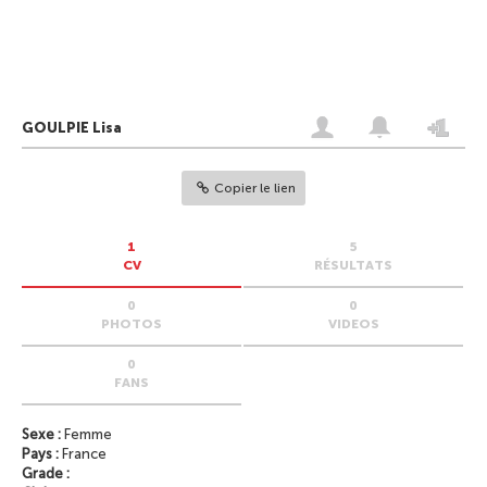
GOULPIE Lisa
Copier le lien
1
5
CV
RÉSULTATS
0
0
PHOTOS
VIDEOS
0
FANS
Sexe :
Femme
Pays :
France
Grade :