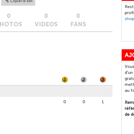
Copier le lien
Rest
prof
0
0
0
sho
HOTOS
VIDEOS
FANS
AJ
Vous
d'un
grat
mett
au f
0
0
1
Remp
réfé
de d