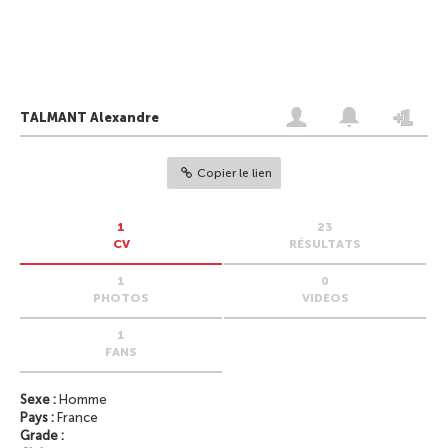
TALMANT Alexandre
Copier le lien
1
23
CV
RÉSULTATS
1
0
PHOTOS
VIDEOS
1
FANS
Sexe :
Homme
Pays :
France
Grade :