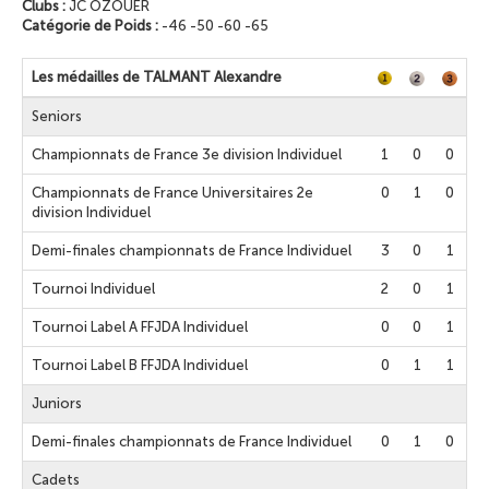
Clubs :
JC OZOUER
Catégorie de Poids :
-46 -50 -60 -65
Les médailles de TALMANT Alexandre
Seniors
Championnats de France 3e division Individuel
1
0
0
Championnats de France Universitaires 2e
0
1
0
division Individuel
Demi-finales championnats de France Individuel
3
0
1
Tournoi Individuel
2
0
1
Tournoi Label A FFJDA Individuel
0
0
1
Tournoi Label B FFJDA Individuel
0
1
1
Juniors
Demi-finales championnats de France Individuel
0
1
0
Cadets