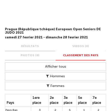
Prague (République tchèque) European Open Seniors DE
JUDO 2021
samedi 27 fevrier 2021 - dimanche 28 fevrier 2021
RÉSULTATS
VIDEOS (0)
PHOTOS (0)
CLASSEMENT DES PAYS
Afficher tous
Hommes
Femmes
1ere
2e
3e
5e
7e
Pays
place
place
place
place
place
Pays-Bas
3
2
5
1
2