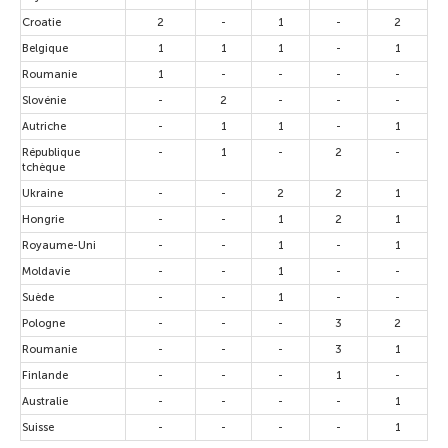
Croatie
2
-
1
-
2
Belgique
1
1
1
-
1
Roumanie
1
-
-
-
-
Slovénie
-
2
-
-
-
Autriche
-
1
1
-
1
République
-
1
-
2
-
tchèque
Ukraine
-
-
2
2
1
Hongrie
-
-
1
2
1
Royaume-Uni
-
-
1
-
1
Moldavie
-
-
1
-
-
Suède
-
-
1
-
-
Pologne
-
-
-
3
2
Roumanie
-
-
-
3
1
Finlande
-
-
-
1
-
Australie
-
-
-
-
1
Suisse
-
-
-
-
1