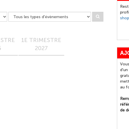
Rest
prof
sho
ESTRE
1E TRIMESTRE
6
2027
AJ
Vous
d'un
grat
mett
au f
Remp
réfé
de d