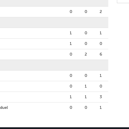
0
0
2
1
0
1
1
0
0
0
2
6
0
0
1
0
1
0
1
1
3
iduel
0
0
1