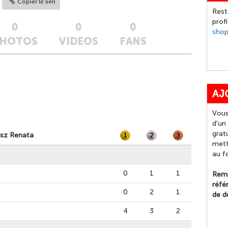
Copier le lien
Rest
prof
0
0
0
sho
HOTOS
VIDEOS
FANS
AJ
Vous
d'un
grat
esz Renata
mett
au f
0
1
1
Remp
réfé
0
2
1
de d
4
3
2