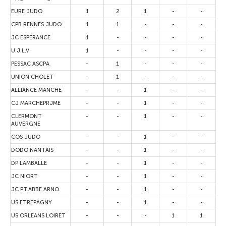
EURE JUDO
1
2
1
-
-
CPB RENNES JUDO
1
1
-
-
-
JC ESPERANCE
1
-
-
-
-
U.J.L.V
1
-
-
-
-
PESSAC ASCPA
-
1
-
-
-
UNION CHOLET
-
1
-
-
-
ALLIANCE MANCHE
-
-
1
-
-
CJ MARCHEPRJME
-
-
1
-
-
CLERMONT
-
-
1
-
-
AUVERGNE
COS JUDO
-
-
1
-
-
DODO NANTAIS
-
-
1
-
-
DP LAMBALLE
-
-
1
-
-
JC NIORT
-
-
1
-
-
JC PT.ABBE ARNO
-
-
1
-
-
US ETREPAGNY
-
-
1
-
-
US ORLEANS LOIRET
-
-
-
1
1