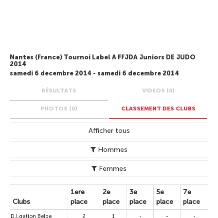
Nantes (France) Tournoi Label A FFJDA Juniors DE JUDO
2014
samedi 6 decembre 2014 - samedi 6 decembre 2014
RÉSULTATS
VIDEOS (0)
PHOTOS (0)
CLASSEMENT DES CLUBS
Afficher tous
Hommes
Femmes
1ere
2e
3e
5e
7e
Clubs
place
place
place
place
place
D‚l‚gation Belge
2
1
-
-
-