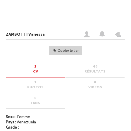
ZAMBOTTI Vanessa
Copier le lien
1
46
CV
RÉSULTATS
1
0
PHOTOS
VIDEOS
0
FANS
Sexe :
Femme
Pays :
Venezuela
Grade :