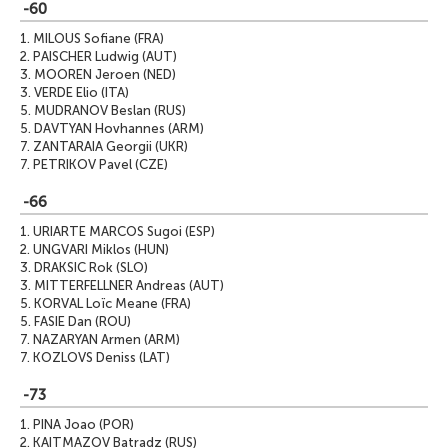
-60
1.
MILOUS Sofiane (FRA)
2.
PAISCHER Ludwig (AUT)
3.
MOOREN Jeroen (NED)
3.
VERDE Elio (ITA)
5.
MUDRANOV Beslan (RUS)
5.
DAVTYAN Hovhannes (ARM)
7.
ZANTARAIA Georgii (UKR)
7.
PETRIKOV Pavel (CZE)
-66
1.
URIARTE MARCOS Sugoi (ESP)
2.
UNGVARI Miklos (HUN)
3.
DRAKSIC Rok (SLO)
3.
MITTERFELLNER Andreas (AUT)
5.
KORVAL Loïc Meane (FRA)
5.
FASIE Dan (ROU)
7.
NAZARYAN Armen (ARM)
7.
KOZLOVS Deniss (LAT)
-73
1.
PINA Joao (POR)
2.
KAITMAZOV Batradz (RUS)