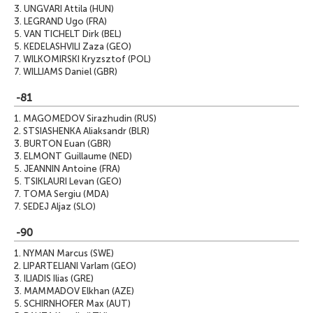
3.
UNGVARI Attila (HUN)
3.
LEGRAND Ugo (FRA)
5.
VAN TICHELT Dirk (BEL)
5.
KEDELASHVILI Zaza (GEO)
7.
WILKOMIRSKI Kryzsztof (POL)
7.
WILLIAMS Daniel (GBR)
-81
1.
MAGOMEDOV Sirazhudin (RUS)
2.
STSIASHENKA Aliaksandr (BLR)
3.
BURTON Euan (GBR)
3.
ELMONT Guillaume (NED)
5.
JEANNIN Antoine (FRA)
5.
TSIKLAURI Levan (GEO)
7.
TOMA Sergiu (MDA)
7.
SEDEJ Aljaz (SLO)
-90
1.
NYMAN Marcus (SWE)
2.
LIPARTELIANI Varlam (GEO)
3.
ILIADIS Ilias (GRE)
3.
MAMMADOV Elkhan (AZE)
5.
SCHIRNHOFER Max (AUT)