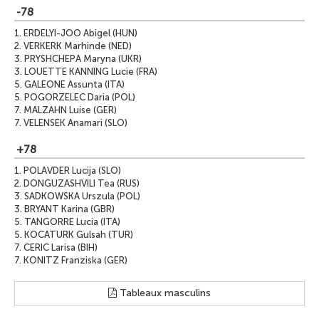
-78
1.
ERDELYI-JOO Abigel (HUN)
2.
VERKERK Marhinde (NED)
3.
PRYSHCHEPA Maryna (UKR)
3.
LOUETTE KANNING Lucie (FRA)
5.
GALEONE Assunta (ITA)
5.
POGORZELEC Daria (POL)
7.
MALZAHN Luise (GER)
7.
VELENSEK Anamari (SLO)
+78
1.
POLAVDER Lucija (SLO)
2.
DONGUZASHVILI Tea (RUS)
3.
SADKOWSKA Urszula (POL)
3.
BRYANT Karina (GBR)
5.
TANGORRE Lucia (ITA)
5.
KOCATURK Gulsah (TUR)
7.
CERIC Larisa (BIH)
7.
KONITZ Franziska (GER)
Tableaux masculins