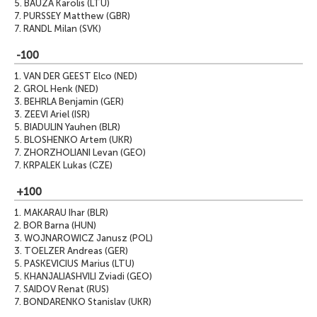
5.
BAUZA Karolis (LTU)
7.
PURSSEY Matthew (GBR)
7.
RANDL Milan (SVK)
-100
1.
VAN DER GEEST Elco (NED)
2.
GROL Henk (NED)
3.
BEHRLA Benjamin (GER)
3.
ZEEVI Ariel (ISR)
5.
BIADULIN Yauhen (BLR)
5.
BLOSHENKO Artem (UKR)
7.
ZHORZHOLIANI Levan (GEO)
7.
KRPALEK Lukas (CZE)
+100
1.
MAKARAU Ihar (BLR)
2.
BOR Barna (HUN)
3.
WOJNAROWICZ Janusz (POL)
3.
TOELZER Andreas (GER)
5.
PASKEVICIUS Marius (LTU)
5.
KHANJALIASHVILI Zviadi (GEO)
7.
SAIDOV Renat (RUS)
7.
BONDARENKO Stanislav (UKR)