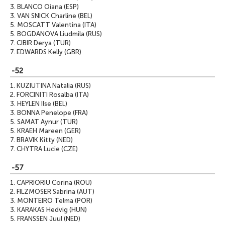
3.
BLANCO Oiana (ESP)
3.
VAN SNICK Charline (BEL)
5.
MOSCATT Valentina (ITA)
5.
BOGDANOVA Liudmila (RUS)
7.
CIBIR Derya (TUR)
7.
EDWARDS Kelly (GBR)
-52
1.
KUZIUTINA Natalia (RUS)
2.
FORCINITI Rosalba (ITA)
3.
HEYLEN Ilse (BEL)
3.
BONNA Penelope (FRA)
5.
SAMAT Aynur (TUR)
5.
KRAEH Mareen (GER)
7.
BRAVIK Kitty (NED)
7.
CHYTRA Lucie (CZE)
-57
1.
CAPRIORIU Corina (ROU)
2.
FILZMOSER Sabrina (AUT)
3.
MONTEIRO Telma (POR)
3.
KARAKAS Hedvig (HUN)
5.
FRANSSEN Juul (NED)