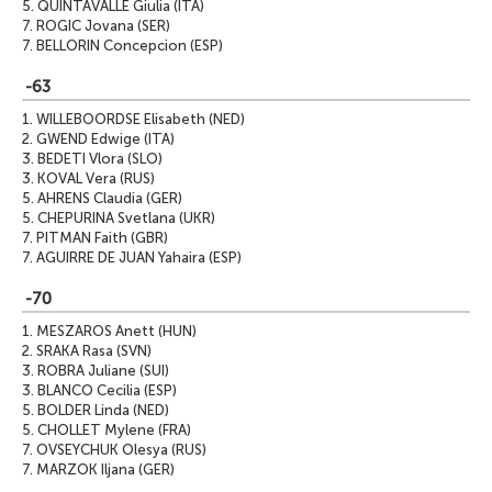
5.
QUINTAVALLE Giulia (ITA)
7.
ROGIC Jovana (SER)
7.
BELLORIN Concepcion (ESP)
-63
1.
WILLEBOORDSE Elisabeth (NED)
2.
GWEND Edwige (ITA)
3.
BEDETI Vlora (SLO)
3.
KOVAL Vera (RUS)
5.
AHRENS Claudia (GER)
5.
CHEPURINA Svetlana (UKR)
7.
PITMAN Faith (GBR)
7.
AGUIRRE DE JUAN Yahaira (ESP)
-70
1.
MESZAROS Anett (HUN)
2.
SRAKA Rasa (SVN)
3.
ROBRA Juliane (SUI)
3.
BLANCO Cecilia (ESP)
5.
BOLDER Linda (NED)
5.
CHOLLET Mylene (FRA)
7.
OVSEYCHUK Olesya (RUS)
7.
MARZOK Iljana (GER)