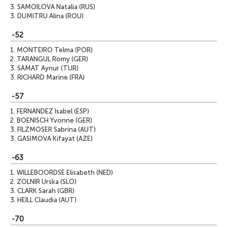
3.
SAMOILOVA Natalia (RUS)
3.
DUMITRU Alina (ROU)
-52
1.
MONTEIRO Telma (POR)
2.
TARANGUL Romy (GER)
3.
SAMAT Aynur (TUR)
3.
RICHARD Marine (FRA)
-57
1.
FERNANDEZ Isabel (ESP)
2.
BOENISCH Yvonne (GER)
3.
FILZMOSER Sabrina (AUT)
3.
GASIMOVA Kifayat (AZE)
-63
1.
WILLEBOORDSE Elisabeth (NED)
2.
ZOLNIR Urska (SLO)
3.
CLARK Sarah (GBR)
3.
HEILL Claudia (AUT)
-70