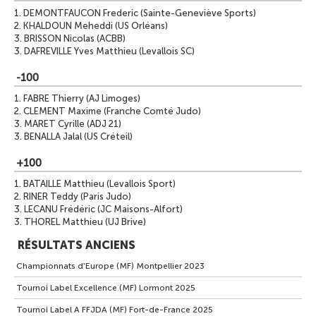
1.
DEMONTFAUCON Frederic (Sainte-Geneviève Sports)
2.
KHALDOUN Meheddi (US Orléans)
3.
BRISSON Nicolas (ACBB)
3.
DAFREVILLE Yves Matthieu (Levallois SC)
-100
1.
FABRE Thierry (AJ Limoges)
2.
CLEMENT Maxime (Franche Comté Judo)
3.
MARET Cyrille (ADJ 21)
3.
BENALLA Jalal (US Créteil)
+100
1.
BATAILLE Matthieu (Levallois Sport)
2.
RINER Teddy (Paris Judo)
3.
LECANU Frédéric (JC Maisons-Alfort)
3.
THOREL Matthieu (UJ Brive)
RÉSULTATS ANCIENS
Championnats d'Europe (MF) Montpellier 2023
Tournoi Label Excellence (MF) Lormont 2025
Tournoi Label A FFJDA (MF) Fort-de-France 2025