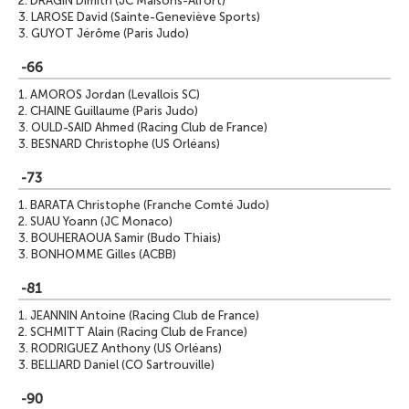
2.
DRAGIN Dimitri (JC Maisons-Alfort)
3.
LAROSE David (Sainte-Geneviève Sports)
3.
GUYOT Jérôme (Paris Judo)
-66
1.
AMOROS Jordan (Levallois SC)
2.
CHAINE Guillaume (Paris Judo)
3.
OULD-SAID Ahmed (Racing Club de France)
3.
BESNARD Christophe (US Orléans)
-73
1.
BARATA Christophe (Franche Comté Judo)
2.
SUAU Yoann (JC Monaco)
3.
BOUHERAOUA Samir (Budo Thiais)
3.
BONHOMME Gilles (ACBB)
-81
1.
JEANNIN Antoine (Racing Club de France)
2.
SCHMITT Alain (Racing Club de France)
3.
RODRIGUEZ Anthony (US Orléans)
3.
BELLIARD Daniel (CO Sartrouville)
-90