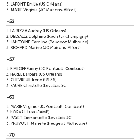
3.
LAFONT Emilie (US Orléans)
3.
MARIE Virginie (JC Maisons-Alfort)
-52
1.
LA RIZZA Audrey (US Orléans)
2.
DELSALLE Delphine (Red Star Champigny)
3.
LANTOINE Caroline (Peugeot Mulhouse)
3.
RICHARD Marine (JC Maisons-Alfort)
-57
1.
RIABOFF Fanny (JC Pontault-Combaut)
2.
HAREL Barbara (US Orléans)
3.
CHEVREUIL Irène (US 86)
3.
FAURE Christelle (Levallois SC)
-63
1.
MARIE Virginie (JC Pontault-Combaut)
2.
KORVAL Ilana (JAMP)
3.
PAYET Emmanuelle (Levallois SC)
3.
PRUVOST Marielle (Peugeot Mulhouse)
-70