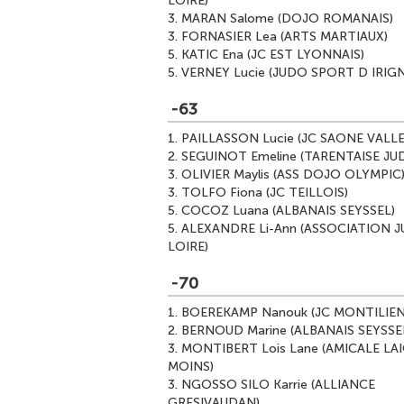
LOIRE)
3.
MARAN Salome (DOJO ROMANAIS)
3.
FORNASIER Lea (ARTS MARTIAUX)
5.
KATIC Ena (JC EST LYONNAIS)
5.
VERNEY Lucie (JUDO SPORT D IRIG
-63
1.
PAILLASSON Lucie (JC SAONE VALLE
2.
SEGUINOT Emeline (TARENTAISE JU
3.
OLIVIER Maylis (ASS DOJO OLYMPIC
3.
TOLFO Fiona (JC TEILLOIS)
5.
COCOZ Luana (ALBANAIS SEYSSEL)
5.
ALEXANDRE Li-Ann (ASSOCIATION 
LOIRE)
-70
1.
BOEREKAMP Nanouk (JC MONTILIEN
2.
BERNOUD Marine (ALBANAIS SEYSSE
3.
MONTIBERT Lois Lane (AMICALE LA
MOINS)
3.
NGOSSO SILO Karrie (ALLIANCE
GRESIVAUDAN)