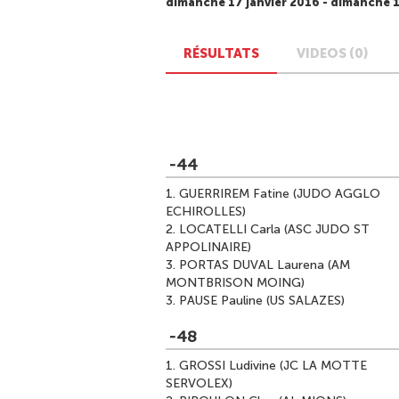
dimanche 17 janvier 2016 - dimanche 1
RÉSULTATS
VIDEOS (0)
-44
1.
GUERRIREM Fatine (JUDO AGGLO
ECHIROLLES)
2.
LOCATELLI Carla (ASC JUDO ST
APPOLINAIRE)
3.
PORTAS DUVAL Laurena (AM
MONTBRISON MOING)
3.
PAUSE Pauline (US SALAZES)
-48
1.
GROSSI Ludivine (JC LA MOTTE
SERVOLEX)