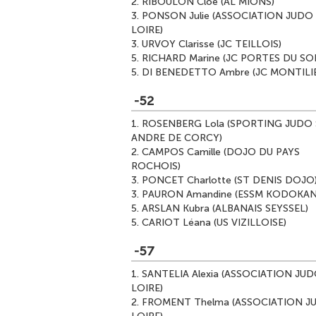
2.
RIBOULON Cloe (AL MIONS)
3.
PONSON Julie (ASSOCIATION JUDO
LOIRE)
3.
URVOY Clarisse (JC TEILLOIS)
5.
RICHARD Marine (JC PORTES DU SOL
5.
DI BENEDETTO Ambre (JC MONTILI
-52
1.
ROSENBERG Lola (SPORTING JUDO 
ANDRE DE CORCY)
2.
CAMPOS Camille (DOJO DU PAYS
ROCHOIS)
3.
PONCET Charlotte (ST DENIS DOJO
3.
PAURON Amandine (ESSM KODOKAN
5.
ARSLAN Kubra (ALBANAIS SEYSSEL)
5.
CARIOT Léana (US VIZILLOISE)
-57
1.
SANTELIA Alexia (ASSOCIATION JU
LOIRE)
2.
FROMENT Thelma (ASSOCIATION J