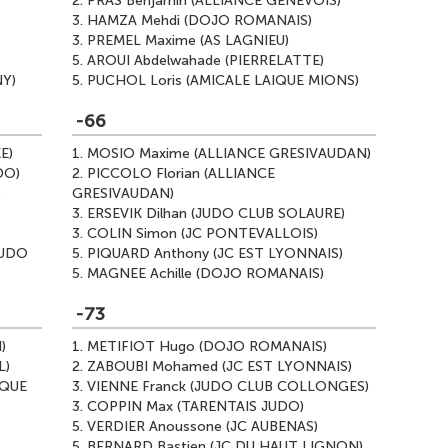
2.
PRAS Benjamin (ALLIANCE GENEVOIS)
3.
HAMZA Mehdi (DOJO ROMANAIS)
3.
PREMEL Maxime (AS LAGNIEU)
5.
AROUI Abdelwahade (PIERRELATTE)
NY)
5.
PUCHOL Loris (AMICALE LAIQUE MIONS)
-66
E)
1.
MOSIO Maxime (ALLIANCE GRESIVAUDAN)
DO)
2.
PICCOLO Florian (ALLIANCE
)
GRESIVAUDAN)
3.
ERSEVIK Dilhan (JUDO CLUB SOLAURE)
3.
COLIN Simon (JC PONTEVALLOIS)
JUDO
5.
PIQUARD Anthony (JC EST LYONNAIS)
5.
MAGNEE Achille (DOJO ROMANAIS)
-73
)
1.
METIFIOT Hugo (DOJO ROMANAIS)
L)
2.
ZABOUBI Mohamed (JC EST LYONNAIS)
IQUE
3.
VIENNE Franck (JUDO CLUB COLLONGES)
3.
COPPIN Max (TARENTAIS JUDO)
5.
VERDIER Anoussone (JC AUBENAS)
5.
BERNARD Bastien (JC DU HAUT LIGNON)