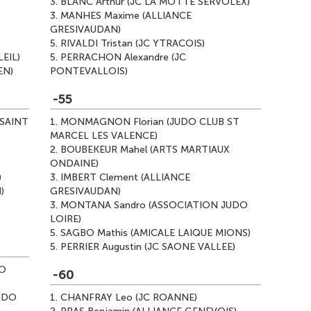
3.
BLANC Arthur (JC LA MOTTE SERVOLEX)
3.
MANHES Maxime (ALLIANCE
GRESIVAUDAN)
5.
RIVALDI Tristan (JC YTRACOIS)
EIL)
5.
PERRACHON Alexandre (JC
EN)
PONTEVALLOIS)
-55
SAINT
1.
MONMAGNON Florian (JUDO CLUB ST
MARCEL LES VALENCE)
2.
BOUBEKEUR Mahel (ARTS MARTIAUX
ONDAINE)
)
3.
IMBERT Clement (ALLIANCE
)
GRESIVAUDAN)
3.
MONTANA Sandro (ASSOCIATION JUDO
LOIRE)
5.
SAGBO Mathis (AMICALE LAIQUE MIONS)
5.
PERRIER Augustin (JC SAONE VALLEE)
DO
-60
UDO
1.
CHANFRAY Leo (JC ROANNE)