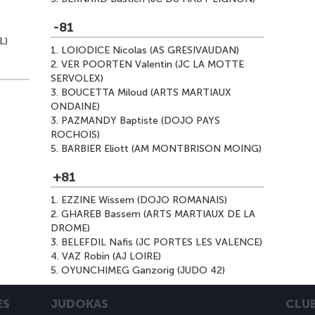
-81
L)
1.
LOIODICE Nicolas (AS GRESIVAUDAN)
2.
VER POORTEN Valentin (JC LA MOTTE
SERVOLEX)
3.
BOUCETTA Miloud (ARTS MARTIAUX
ONDAINE)
3.
PAZMANDY Baptiste (DOJO PAYS
ROCHOIS)
5.
BARBIER Eliott (AM MONTBRISON MOING)
+81
1.
EZZINE Wissem (DOJO ROMANAIS)
2.
GHAREB Bassem (ARTS MARTIAUX DE LA
DROME)
3.
BELEFDIL Nafis (JC PORTES LES VALENCE)
4.
VAZ Robin (AJ LOIRE)
5.
OYUNCHIMEG Ganzorig (JUDO 42)
ES
JUDOKAS
CLU