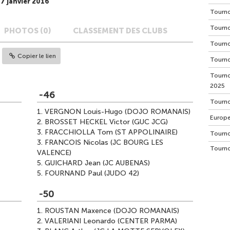
7 janvier 2016
Tourno
Tourno
PHOTOS (0)
CLASSEMENT DES CLUBS
Tourno
Copier le lien
Tourno
Tourno
2025
-46
Tourno
1.
VERGNON Louis-Hugo (DOJO ROMANAIS)
Europe
2.
BROSSET HECKEL Victor (GUC JCG)
3.
FRACCHIOLLA Tom (ST APPOLINAIRE)
Tourno
3.
FRANCOIS Nicolas (JC BOURG LES
Tourno
VALENCE)
5.
GUICHARD Jean (JC AUBENAS)
5.
FOURNAND Paul (JUDO 42)
-50
1.
ROUSTAN Maxence (DOJO ROMANAIS)
2.
VALERIANI Leonardo (CENTER PARMA)