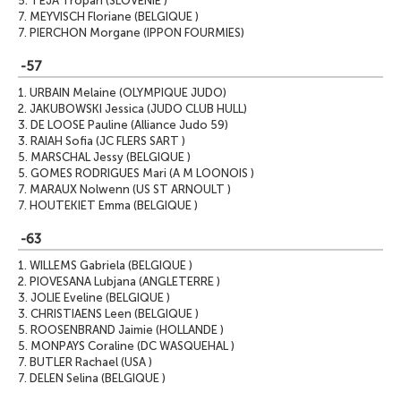
5.
TEJA Tropan (SLOVENIE )
7.
MEYVISCH Floriane (BELGIQUE )
7.
PIERCHON Morgane (IPPON FOURMIES)
-57
1.
URBAIN Melaine (OLYMPIQUE JUDO)
2.
JAKUBOWSKI Jessica (JUDO CLUB HULL)
3.
DE LOOSE Pauline (Alliance Judo 59)
3.
RAIAH Sofia (JC FLERS SART )
5.
MARSCHAL Jessy (BELGIQUE )
5.
GOMES RODRIGUES Mari (A M LOONOIS )
7.
MARAUX Nolwenn (US ST ARNOULT )
7.
HOUTEKIET Emma (BELGIQUE )
-63
1.
WILLEMS Gabriela (BELGIQUE )
2.
PIOVESANA Lubjana (ANGLETERRE )
3.
JOLIE Eveline (BELGIQUE )
3.
CHRISTIAENS Leen (BELGIQUE )
5.
ROOSENBRAND Jaimie (HOLLANDE )
5.
MONPAYS Coraline (DC WASQUEHAL )
7.
BUTLER Rachael (USA )
7.
DELEN Selina (BELGIQUE )