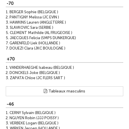
-70
1.
BERGER Sophie (BELGIQUE )
2.
PANTIGNY Melissa (JC EVIN )
3.
HAWKINS Lauren (ANGLETERRE )
3.
SLAVKOVIC Sara (SERBIE )
5.
CLEMENT Mathilde (AL FRUGEOISE )
5.
JAECQUES Felicia (SMPS DUNKERQUE)
7.
GARENFELD Liek (HOLLANDE )
7.
DOUEZI Clara (JKC BOULOGNE )
+70
1.
VANDERHAEGHE Isabeau (BELGIQUE )
2.
DONCKELS Joke (BELGIQUE )
3.
ZAPATA Chloe (JC FLERS SART )
Tableaux masculins
-46
1.
CERNY Sylvain (BELGIQUE )
2.
NGUYEN Robin (JJJ POISSY )
3.
VERBEKE Logan (BELGIQUE )
3.
WIRKEN Jeroen (HOLLANDE )