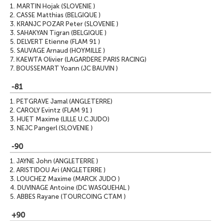
1.
MARTIN Hojak (SLOVENIE )
2.
CASSE Matthias (BELGIQUE )
3.
KRANJC POZAR Peter (SLOVENIE )
3.
SAHAKYAN Tigran (BELGIQUE )
5.
DELVERT Etienne (FLAM 91 )
5.
SAUVAGE Arnaud (HOYMILLE )
7.
KAEWTA Olivier (LAGARDERE PARIS RACING)
7.
BOUSSEMART Yoann (JC BAUVIN )
-81
1.
PETGRAVE Jamal (ANGLETERRE)
2.
CAROLY Evintz (FLAM 91 )
3.
HUET Maxime (LILLE U.C.JUDO)
3.
NEJC Pangerl (SLOVENIE )
-90
1.
JAYNE John (ANGLETERRE )
2.
ARISTIDOU Ari (ANGLETERRE )
3.
LOUCHEZ Maxime (MARCK JUDO )
4.
DUVINAGE Antoine (DC WASQUEHAL )
5.
ABBES Rayane (TOURCOING CTAM )
+90