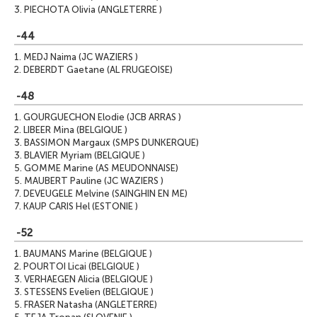
3.
PIECHOTA Olivia (ANGLETERRE )
-44
1.
MEDJ Naima (JC WAZIERS )
2.
DEBERDT Gaetane (AL FRUGEOISE)
-48
1.
GOURGUECHON Elodie (JCB ARRAS )
2.
LIBEER Mina (BELGIQUE )
3.
BASSIMON Margaux (SMPS DUNKERQUE)
3.
BLAVIER Myriam (BELGIQUE )
5.
GOMME Marine (AS MEUDONNAISE)
5.
MAUBERT Pauline (JC WAZIERS )
7.
DEVEUGELE Melvine (SAINGHIN EN ME)
7.
KAUP CARIS Hel (ESTONIE )
-52
1.
BAUMANS Marine (BELGIQUE )
2.
POURTOI Licai (BELGIQUE )
3.
VERHAEGEN Alicia (BELGIQUE )
3.
STESSENS Evelien (BELGIQUE )
5.
FRASER Natasha (ANGLETERRE)