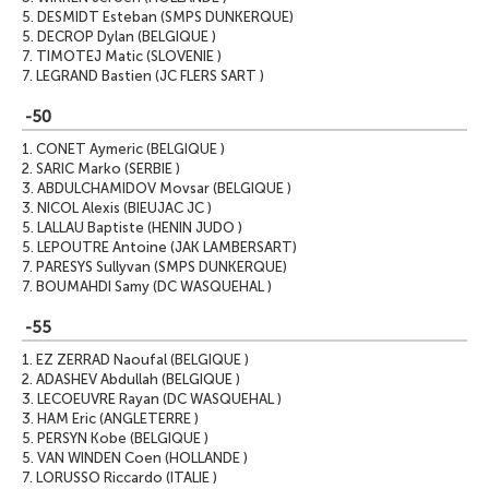
5.
DESMIDT Esteban (SMPS DUNKERQUE)
5.
DECROP Dylan (BELGIQUE )
7.
TIMOTEJ Matic (SLOVENIE )
7.
LEGRAND Bastien (JC FLERS SART )
-50
1.
CONET Aymeric (BELGIQUE )
2.
SARIC Marko (SERBIE )
3.
ABDULCHAMIDOV Movsar (BELGIQUE )
3.
NICOL Alexis (BIEUJAC JC )
5.
LALLAU Baptiste (HENIN JUDO )
5.
LEPOUTRE Antoine (JAK LAMBERSART)
7.
PARESYS Sullyvan (SMPS DUNKERQUE)
7.
BOUMAHDI Samy (DC WASQUEHAL )
-55
1.
EZ ZERRAD Naoufal (BELGIQUE )
2.
ADASHEV Abdullah (BELGIQUE )
3.
LECOEUVRE Rayan (DC WASQUEHAL )
3.
HAM Eric (ANGLETERRE )
5.
PERSYN Kobe (BELGIQUE )
5.
VAN WINDEN Coen (HOLLANDE )
7.
LORUSSO Riccardo (ITALIE )