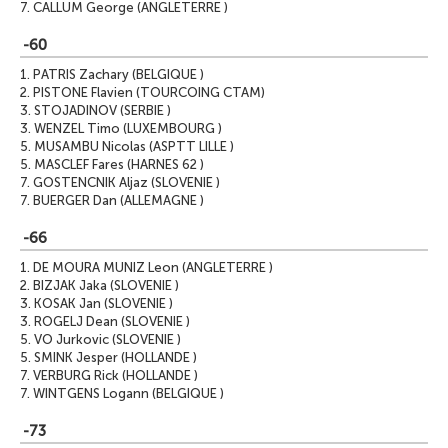
7.
CALLUM George (ANGLETERRE )
-60
1.
PATRIS Zachary (BELGIQUE )
2.
PISTONE Flavien (TOURCOING CTAM)
3.
STOJADINOV (SERBIE )
3.
WENZEL Timo (LUXEMBOURG )
5.
MUSAMBU Nicolas (ASPTT LILLE )
5.
MASCLEF Fares (HARNES 62 )
7.
GOSTENCNIK Aljaz (SLOVENIE )
7.
BUERGER Dan (ALLEMAGNE )
-66
1.
DE MOURA MUNIZ Leon (ANGLETERRE )
2.
BIZJAK Jaka (SLOVENIE )
3.
KOSAK Jan (SLOVENIE )
3.
ROGELJ Dean (SLOVENIE )
5.
VO Jurkovic (SLOVENIE )
5.
SMINK Jesper (HOLLANDE )
7.
VERBURG Rick (HOLLANDE )
7.
WINTGENS Logann (BELGIQUE )
-73