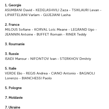
1. Georgie
ASUMBANI David
-
KEDELASHVILI Zaza
-
TSIKLAURI Levan
-
LIPARTELIANI Varlam
-
GUJEJIANI Lasha
2. France
MILOUS Sofiane
-
KORVAL Loïc Meane
-
LEGRAND Ugo
-
JEANNIN Antoine
-
BUFFET Romain
-
RINER Teddy
3. Roumanie
3. Russie
ISAEV Mansur
-
NIFONTOV Ivan
-
STERKHOV Dmitriy
5. Italie
VERDE Elio
-
REGIS Andrea
-
CIANO Antonio
-
BAGNOLI
Lorenzo
-
BIANCHESSI Paolo
5. Pologne
7. Moldavie
7. Ukraine