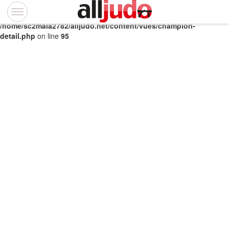
Notice
: Trying to access array offset on value of type bool in
/home/sc2mala2782/alljudo.net/content/vues/champion-
detail.php
on line
95