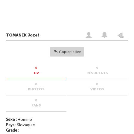
TOMANEK Jozef
Copier le lien
1
9
CV
RÉSULTATS
0
0
PHOTOS
VIDEOS
0
FANS
Sexe :
Homme
Pays :
Slovaquie
Grade :