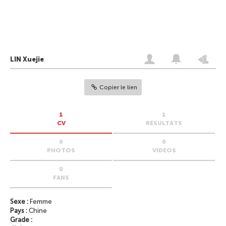
LIN Xuejie
Copier le lien
1
1
CV
RÉSULTATS
0
0
PHOTOS
VIDEOS
0
FANS
Sexe :
Femme
Pays :
Chine
Grade :