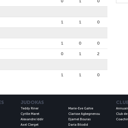
0
1
0
1
1
0
1
0
0
0
1
2
1
1
0
ES
JUDOKAS
CLU
Teddy Riner
Marie-Eve Gahie
Annuair
Cyrille Maret
Clarisse Agbegnenou
Club de
Alexandre Iddir
Djamel Bouras
Coachin
Axel Clerget
Daria Bilodid