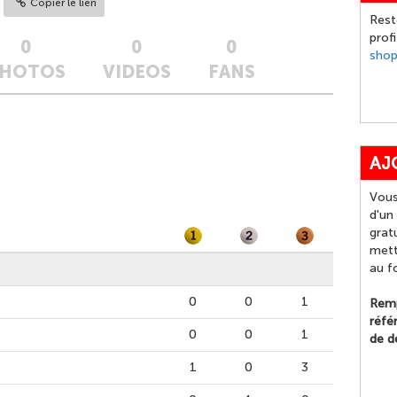
Copier le lien
Rest
prof
0
0
0
sho
HOTOS
VIDEOS
FANS
AJ
Vous
d'un
grat
mett
au f
0
0
1
Remp
réfé
0
0
1
de d
1
0
3