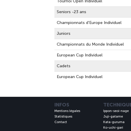
Tournoi Open Individuel
Seniors -23 ans
Championnats d'Europe Individuel
Juniors
Championnats du Monde Individuel
European Cup Individuel
Cadets
European Cup Individuel
INFOS
TECHNIQU
Mentions légales
Ippon-seoi-nage
Statistiques
Juji-gatame
Contact
Kata-guruma
Ko-uchi-gari