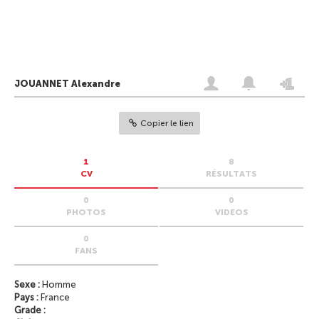
JOUANNET Alexandre
Copier le lien
1
8
CV
RÉSULTATS
0
0
PHOTOS
VIDEOS
0
FANS
Sexe :
Homme
Pays :
France
Grade :