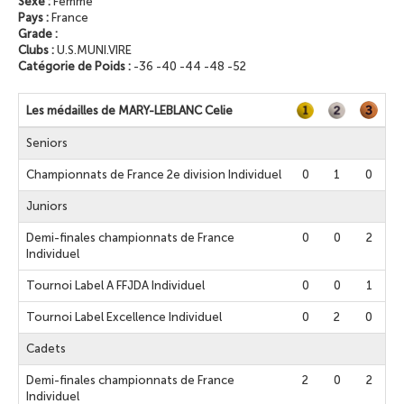
Sexe :
Femme
Pays :
France
Grade :
Clubs :
U.S.MUNI.VIRE
Catégorie de Poids :
-36 -40 -44 -48 -52
Les médailles de MARY-LEBLANC Celie
Seniors
Championnats de France 2e division Individuel
0
1
0
Juniors
Demi-finales championnats de France
0
0
2
Individuel
Tournoi Label A FFJDA Individuel
0
0
1
Tournoi Label Excellence Individuel
0
2
0
Cadets
Demi-finales championnats de France
2
0
2
Individuel