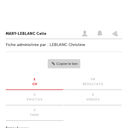
MARY-LEBLANC Celie
Fiche administrée par : LEBLANC Christine
Copier le lien
1
38
CV
RÉSULTATS
0
0
PHOTOS
VIDEOS
2
FANS