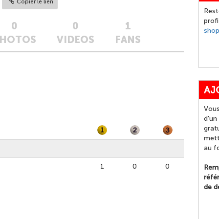
Copier le lien
Rest
prof
0
0
1
sho
HOTOS
VIDEOS
FANS
AJ
Vous
d'un
grat
mett
au f
1
0
0
Remp
réfé
de d