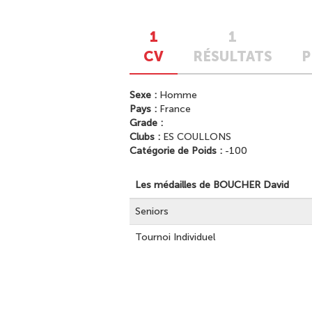
1
1
CV
RÉSULTATS
P
Sexe :
Homme
Pays :
France
Grade :
Clubs :
ES COULLONS
Catégorie de Poids :
-100
Les médailles de BOUCHER David
Seniors
Tournoi Individuel