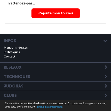
n'attendez-pas...
J'ajoute mon tournoi
INFOS
Mentions légales
Statistiques
Contact
RESEAUX
TECHNIQUES
JUDOKAS
CLUBS
Ce site utilise des cookies afin d'améliorer votre expérience. En continuant à naviguer sur ce site,
A VISITER
vous serez conforme à notre
.
Politique de confidentialité