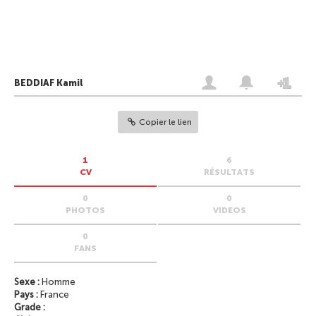
BEDDIAF Kamil
Copier le lien
1
6
CV
RÉSULTATS
0
0
PHOTOS
VIDEOS
0
FANS
Sexe :
Homme
Pays :
France
Grade :