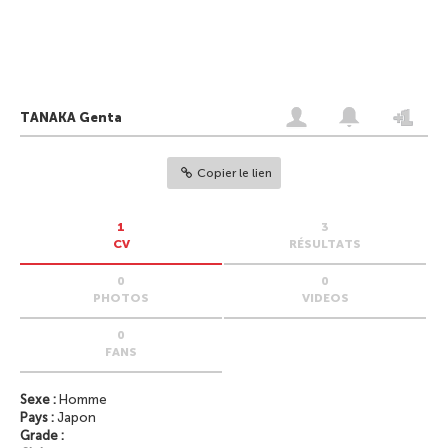
TANAKA Genta
Copier le lien
1
3
CV
RÉSULTATS
0
0
PHOTOS
VIDEOS
0
FANS
Sexe :
Homme
Pays :
Japon
Grade :