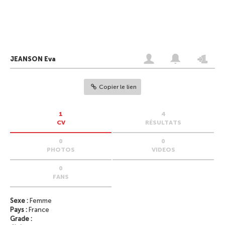
JEANSON Eva
Copier le lien
1
4
CV
RÉSULTATS
0
0
PHOTOS
VIDEOS
0
FANS
Sexe :
Femme
Pays :
France
Grade :