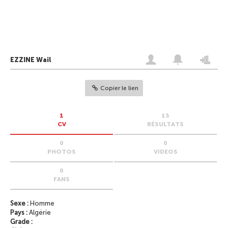
EZZINE Wail
Copier le lien
1
13
CV
RÉSULTATS
0
0
PHOTOS
VIDEOS
0
FANS
Sexe :
Homme
Pays :
Algérie
Grade :