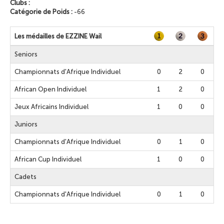
Clubs :
Catégorie de Poids :
-66
Les médailles de EZZINE Wail
Seniors
Championnats d'Afrique Individuel
0
2
0
African Open Individuel
1
2
0
Jeux Africains Individuel
1
0
0
Juniors
Championnats d'Afrique Individuel
0
1
0
African Cup Individuel
1
0
0
Cadets
Championnats d'Afrique Individuel
0
1
0