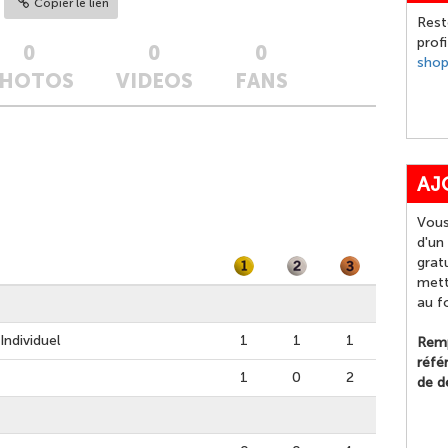
Copier le lien
Rest
prof
0
0
0
sho
HOTOS
VIDEOS
FANS
AJ
Vous
d'un
grat
mett
au f
ndividuel
1
1
1
Remp
réfé
1
0
2
de d