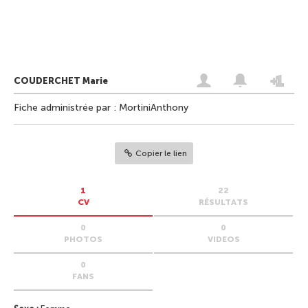
COUDERCHET Marie
Fiche administrée par : MortiniAnthony
Copier le lien
1
22
CV
RÉSULTATS
0
0
PHOTOS
VIDEOS
0
FANS