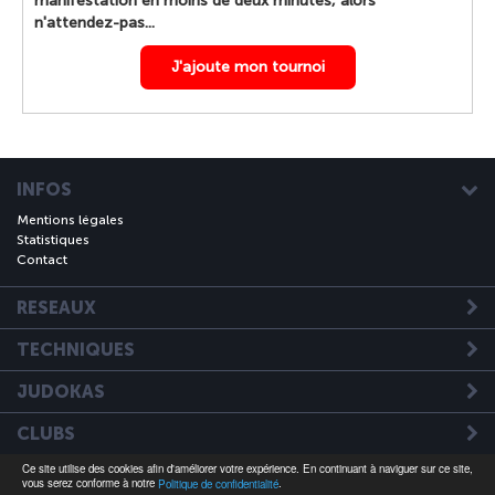
manifestation en moins de deux minutes, alors
n'attendez-pas...
J'ajoute mon tournoi
INFOS
Mentions légales
Statistiques
Contact
RESEAUX
TECHNIQUES
JUDOKAS
CLUBS
Ce site utilise des cookies afin d'améliorer votre expérience. En continuant à naviguer sur ce site,
A VISITER
vous serez conforme à notre
.
Politique de confidentialité