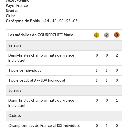
Sexe :
Femme
Pays :
France
Grade :
Clubs :
Catégorie de Poids :
-44 -48 -52 -57 -63
Les médailles de COUDERCHET Marie
Seniors
Demi-finales championnats de France
0
0
2
Individuel
Tournoi Individuel
1
1
0
Tournoi Label B FFJDA Individuel
1
1
0
Juniors
Demi-finales championnats de France
0
0
1
Individuel
Cadets
Championnats de France UNSS Individuel
0
1
0