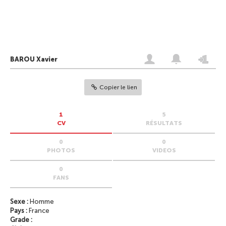
BAROU Xavier
Copier le lien
1
5
CV
RÉSULTATS
0
0
PHOTOS
VIDEOS
0
FANS
Sexe :
Homme
Pays :
France
Grade :