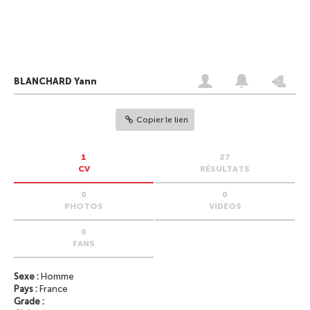
BLANCHARD Yann
Copier le lien
1
27
CV
RÉSULTATS
0
0
PHOTOS
VIDEOS
0
FANS
Sexe :
Homme
Pays :
France
Grade :