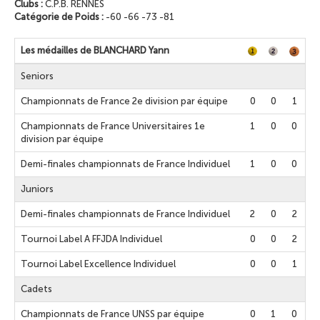
Clubs :
C.P.B. RENNES
Catégorie de Poids :
-60 -66 -73 -81
Les médailles de BLANCHARD Yann
Seniors
Championnats de France 2e division par équipe
0
0
1
Championnats de France Universitaires 1e
1
0
0
division par équipe
Demi-finales championnats de France Individuel
1
0
0
Juniors
Demi-finales championnats de France Individuel
2
0
2
Tournoi Label A FFJDA Individuel
0
0
2
Tournoi Label Excellence Individuel
0
0
1
Cadets
Championnats de France UNSS par équipe
0
1
0