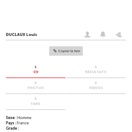
DUCLAUX Louis
Copier le lien
1
6
CV
RÉSULTATS
0
0
PHOTOS
VIDEOS
0
FANS
Sexe :
Homme
Pays :
France
Grade :