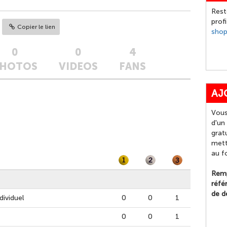
Rest
prof
Copier le lien
sho
0
0
4
HOTOS
VIDEOS
FANS
AJ
Vous
d'un
grat
mett
au f
Remp
réfé
de d
dividuel
0
0
1
0
0
1