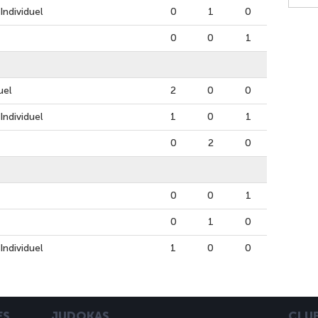
ndividuel
0
1
0
0
0
1
uel
2
0
0
ndividuel
1
0
1
0
2
0
0
0
1
0
1
0
ndividuel
1
0
0
ES
JUDOKAS
CLU