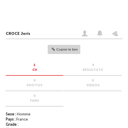
CROCE Joris
Copier le lien
1
4
CV
RÉSULTATS
0
0
PHOTOS
VIDEOS
0
FANS
Sexe :
Homme
Pays :
France
Grade :