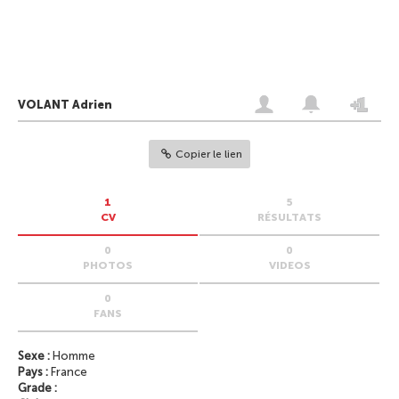
VOLANT Adrien
Copier le lien
1
5
CV
RÉSULTATS
0
0
PHOTOS
VIDEOS
0
FANS
Sexe :
Homme
Pays :
France
Grade :